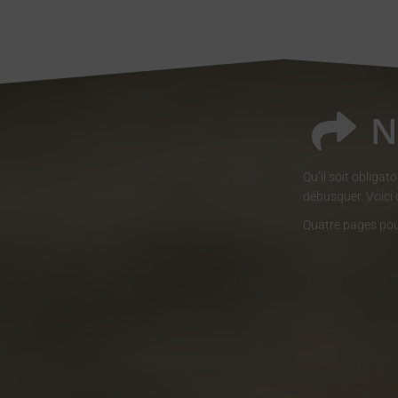
N
Qu’il soit obligat
débusquer.
Voici
Q
uatre pages pou