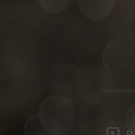
Tu veux le tablea
B