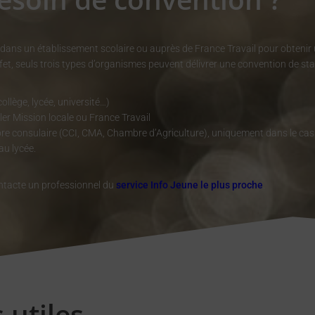
rit dans un établissement scolaire ou auprès de France Travail pour obtenir
fet, seuls trois types d’organismes peuvent délivrer une convention de st
collège, lycée, université…)
ler Mission locale ou France Travail
e consulaire (CCI, CMA, Chambre d’Agriculture), uniquement dans le cas
au lycée.
tacte un professionnel du
service Info Jeune le plus proche
.
 utiles