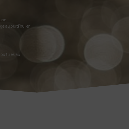
 une
age aujourd’hui en
 où tu es au