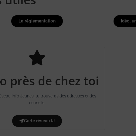
La réglementation
Idéo, u
fo près de chez toi
éseau Info Jeunes, tu trouveras des adresses et des
conseils.
Carte réseau IJ