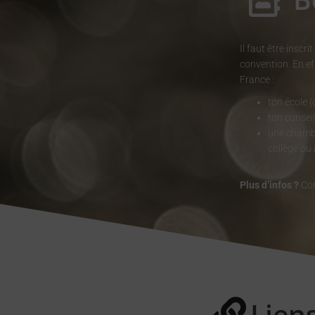
Il faut être insc
convention.
En ef
France :
ton école (
ton conseil
une chambr
collège ou 
Plus d’infos ?
Con
Liens