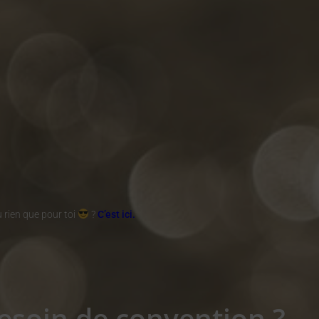
u rien que pour toi
?
C’est ici.
esoin de convention ?