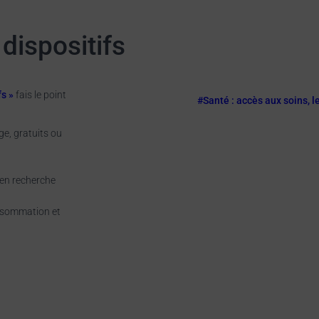
 dispositifs
fs »
fais le point
#Santé : accès aux soins, le
ge, gratuits ou
 en recherche
onsommation et