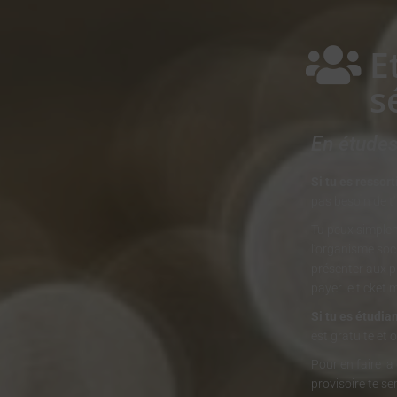
E
s
En études
Si tu es ressor
pas besoin de t’
Tu peux simple
l’organisme soci
présenter aux p
payer le ticket 
Si tu es étudi
est gratuite et
Pour en faire la
provisoire te se