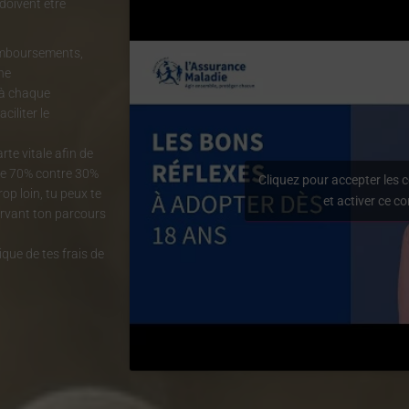
doivent être
remboursements,
ne
 à chaque
ciliter le
te vitale afin de
 de 70% contre 30%
Cliquez pour accepter les 
rop loin, tu peux te
et activer ce c
rvant ton parcours
que de tes frais de