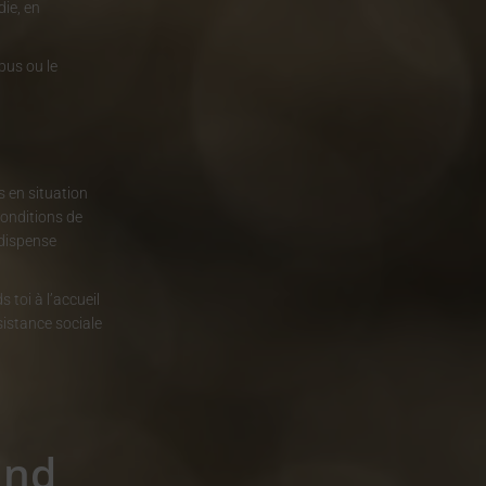
die, en
pus ou le
s en situation
conditions de
 dispense
s toi à l’accueil
sistance sociale
and