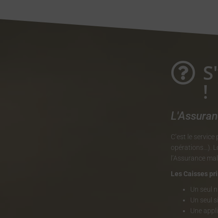
S
!
L'Assuran
C’est le servic
opérations…). Lo
l’Assurance mala
Les Caisses pr
Un seul 
Un seul si
Une appli