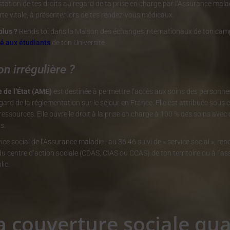
station de tes droits au regard de ta prise en charge par l’Assurance mala
te vitale, à présenter lors de tes rendez-vous médicaux.
plus ?
Rends toi dans la Maison des échanges internationaux de ton cam
té aux étudiants
de ton Université.
on irrégulière ?
 de l’État (AME)
est destinée à permettre l’accès aux soins des personne
egard de la réglementation sur le séjour en France. Elle est attribuée sous 
ressources. Elle ouvre le droit à la prise en charge à 100 % des soins avec
s.
ice social de l’Assurance maladie : au 36 46 suivi de « service social », rend
u centre d’action sociale (CDAS, CIAS ou CCAS) de ton territoire ou à l’as
lic.
a couverture sociale qu