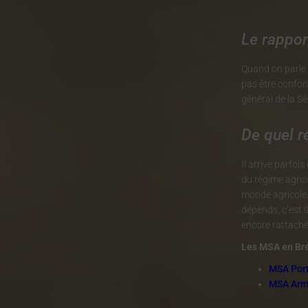
Le rappor
Quand on parle 
pas être confon
général de la Sé
De quel r
Il arrive parfoi
du régime agrico
monde agricole. 
dépends, c’est à
encore rattaché
Les MSA en Bre
MSA Port
MSA Arm