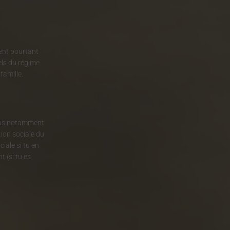
vent pourtant
els du régime
 famille.
e cas notamment
tion sociale du
iale si tu en
t (si tu es