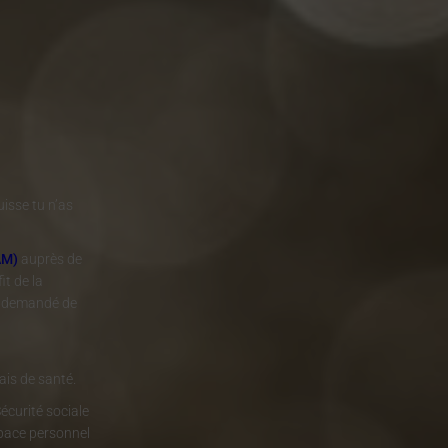
isse tu n’as
AM)
auprès de
it de la
ra demandé de
ais de santé.
écurité sociale
space personnel