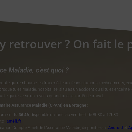
'y retrouver ? On fait le 
ce Maladie, c'est quoi ?
e public qui rembourse les frais médicaux (consultations, médicaments, e
rsque tu es malade, hospitalisé, si tu as un accident ou si tu es enceinte, 
die qui te verse un revenu quand tu es en arrêt de travail.
imaire Assurance Maladie (CPAM) en Bretagne :
numéro :
l
e 36 46
, disponible
du lundi au vendredi de 8h30 à 17h30
te :
améli.fr
cation Compte Améli de l’Assurance Maladie, disponible sur
Android
et
A