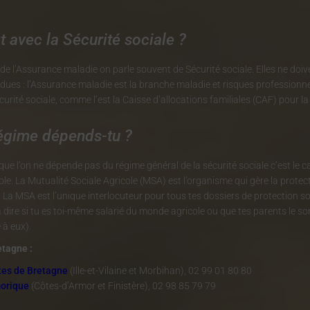
t avec la Sécurité sociale ?
de l’Assurance maladie on parle souvent de Sécurité sociale. Elles ne doi
dues : l’Assurance maladie est la branche maladie et risques professionn
curité sociale, comme l’est la Caisse d’allocations familiales (CAF) pour la
égime dépends-tu ?
s que l’on ne dépende pas du régime général de la sécurité sociale c’est l
le. La Mutualité Sociale Agricole (MSA) est l’organisme qui gère la protec
La MSA est l’unique interlocuteur pour tous tes dossiers de protection soc
 dire si tu es toi-même salarié du monde agricole ou que tes parents le son
 à eux).
tagne :
es de Bretagne
(Ille-et-Vilaine et Morbihan), 02 99 01 80 80
orique
(Côtes-d’Armor et Finistère), 02 98 85 79 79