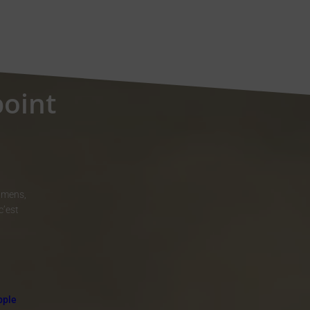
point
xamens,
c’est
pple