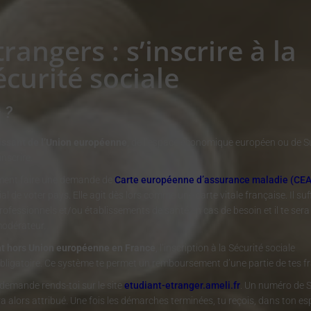
trangers : s’inscrire à la
écurité sociale
 ?
tissant de l’Union européenne
, de l’espace économique européen ou de Su
inscrire.
ment faire une demande de
Carte européenne d’assurance maladie (CE
al de voter pays. Elle agit dès lors comme une carte vitale française. Il suff
rofessionnels et/ou établissements de santé en cas de besoin et il te se
modérateur.
ant hors Union européenne en France
, l’inscription à la Sécurité sociale
 obligatoire. Ce système te permet un remboursement d’une partie de tes fr
 demande rends-toi sur le site
etudiant-etranger.ameli.fr
. Un numéro de S
ra alors attribué. Une fois les démarches terminées, tu reçois, dans ton e