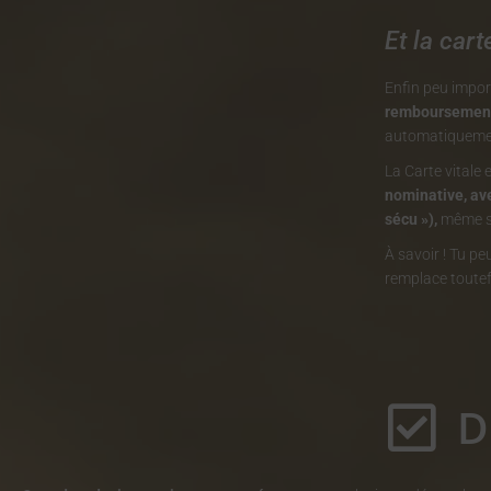
Et la carte
Enfin peu impor
remboursement 
automatiquement
La Carte vitale 
nominative, av
sécu »),
même si 
À savoir ! Tu p
remplace toutefo
D