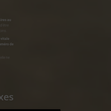
aires au
d’être
oins.
 vitale
numéro de
(elle ne
xes