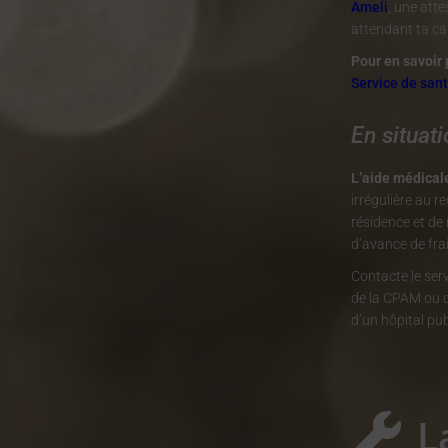
Ameli
, une atte
attendant ta car
Pour en savoir 
Service de san
En situati
L’aide médicale
irrégulière au r
résidence et de 
d’avance de frai
Contacte le serv
de la CPAM ou d
d’un hôpital pub
L