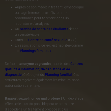
Auprès de son médecin traitant, gynécologue
ou sage-femme qui te délivrera une
ordonnance pour te rendre dans un
laboratoire d’analyses
Au
Service de santé des étudiants
de ton
université/école
Dans un
Centre de santé sexuelle
(CSS)
En association si celle-ci est habilitée comme
les
Plannings familiaux
De façon
anonyme et gratuite
, auprès des
Centres
gratuits d’information, de dépistage et de
diagnostic
(CeGidd) et du
Planning familial
. Ces
structures reçoivent également les mineurs, sans
autorisation parentale.
Rapport sexuel non ou mal protégé ?
Un dépistage
effectué le plus tôt possible peut te permettre
d’accéder à un traitement précoce et plus