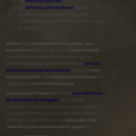
Les
Planning familiaux
Les
Services santé étudiante
(SSE) si tu es
étudiante. Des infirmières t’accueillent,
t’informent, te proposent des soins et un suivi
au besoin.
Mineure ?
La contraception est gratuite, sans
avance de frais
et protégée par le
secret médical
,
c’est-à-dire que tu peux consulter sans que tes
parents ne soient présents et informés : la
gratuité
de la contraception des mineures
englobe le
coût
des contraceptifs
, des
consultations médicales
et
des éventuels
examens biologiques
.
Contraception d’urgence ?
Il existe
deux méthodes
de contraception d’urgence
: la « pilule du
lendemain » et la pose en urgence par un médecin
ou une sage-femme d’un dispositif intra-utérin en
cuivre (DIU). Dans les deux cas,
agis au plus vite
(dans les 5 jours maximum après rapport).