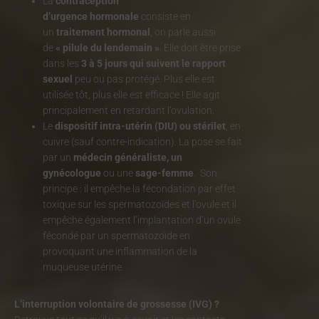
La
contraception
d’urgence hormonale
consiste en
un
traitement hormonal
, on parle aussi
de
« pilule du lendemain »
. Elle doit être prise
dans les
3 à 5 jours qui suivent le rapport
sexuel
peu ou pas protégé. Plus elle est
utilisée tôt, plus elle est efficace ! Elle agit
principalement en retardant l’ovulation.
Le
dispositif intra-utérin (DIU) ou stérilet
, en
cuivre (sauf contre-indication). La pose se fait
par un
médecin généraliste, un
gynécologue
ou une
sage-femme
. Son
principe : il empêche la fécondation par effet
toxique sur les spermatozoïdes et l’ovule et il
empêche également l’implantation d’un ovule
fécondé par un spermatozoïde en
provoquant une inflammation de la
muqueuse utérine.
L’interruption volontaire de grossesse (IVG) ?