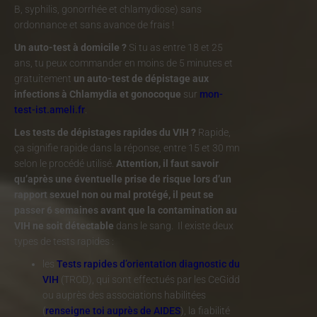
B, syphilis, gonorrhée et chlamydiose) sans
ordonnance et sans avance de frais !
Un auto-test à domicile ?
Si tu as entre 18 et 25
ans, tu peux commander en moins de 5 minutes et
gratuitement
un auto-test de dépistage aux
infections à Chlamydia et gonocoque
sur
mon-
test-ist.ameli.fr
.
Les tests de dépistages rapides du VIH ?
Rapide,
ça signifie rapide dans la réponse, entre 15 et 30 mn
selon le procédé utilisé.
Attention, il faut savoir
qu’après une éventuelle prise de risque lors d’un
rapport sexuel non ou mal protégé, il peut se
passer
6 semaines
avant que la contamination au
VIH ne soit détectable
dans le sang.
Il existe deux
types de tests rapides :
les
Tests rapides d’orientation diagnostic du
VIH
(TROD), qui sont effectués par les CeGidd
ou auprès des associations habilitées
(
renseigne toi auprès de AIDES
), la fiabilité