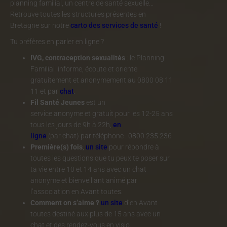
planning familial, un centre de santé sexuelle…
Retrouve toutes les structures présentes en
Bretagne sur notre
carto des services de santé
!
Tu préfères en parler en ligne ?
IVG, contraception sexualités
: le Planning
Familial informe, écoute et oriente
gratuitement et anonymement au 0800 08 11
11 et par
chat
.
Fil Santé Jeunes
est un
service
anonyme et gratuit pour les 12-25 ans
tous les jours de 9h à 22h,
en
ligne
(par chat) par téléphone : 0800 235 236
Première(s) fois
,
un site
pour répondre à
toutes les questions que tu peux te poser sur
ta vie entre 10 et 14 ans avec un chat
anonyme et bienveillant animé par
l’association en Avant toutes.
Comment on s’aime ?
un site
d’en Avant
toutes destiné aux plus de 15 ans avec un
chat et des rendez-vous en visio.