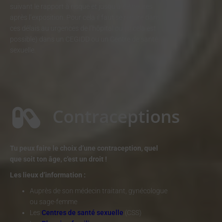
suivant le rapport à risque et jusqu’à 48 heures
après l’exposition. Pour cela il faut se rendre dans
ces délais au urgences de l’hôpital ou (si cela est
possible) dans un CEGIDD ou un Centre de santé
sexuelle.
Contraceptions
Tu peux faire le choix d’une contraception, quel
que soit ton âge, c’est un droit !
Les lieux d’information :
Auprès de
son médecin traitant, gynécologue
ou sage-femme
Les
Centres de santé sexuelle
(CSS)