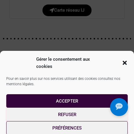
Carte réseau IJ
Mise à jour : octobre 2025
Gérer le consentement aux
cookies
Pour en savoir plus sur nos services utilisant des cookies consultez nos
mentions légales.
MENTIONS LÉGALES
CONTACT
LE RÉSEAU IJ
ACCEPTER
QUI SOMMES-NOUS ?
ESPACE PRO
JEP
REFUSER
EN ROUTE POUR LE MONDE
PRÉFÉRENCES