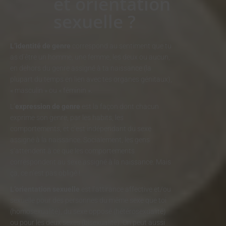
et orientation
sexuelle ?
L’identité de genre
correspond au sentiment que tu
as d’être un homme, une femme, les deux ou aucun,
en dehors du genre assigné à ta naissance (la
plupart du temps en lien avec tes organes génitaux),
« masculin » ou « féminin ».
L’
expression de genre
est la façon dont chacun
exprime son genre, par les habits, les
comportements, et c’est indépendant du sexe
assigné à la naissance. Socialement, les gens
s’attendent à ce que les comportements
correspondent au sexe assigné à la naissance. Mais
ça, ce n’est pas obligé !
L’orientation sexuelle
est l’attirance affective et/ou
sexuelle pour des personnes du même sexe que toi
(homosexualité), du sexe opposé (hétérosexualité)
ou pour les deux sexes (bisexualité). On peut aussi