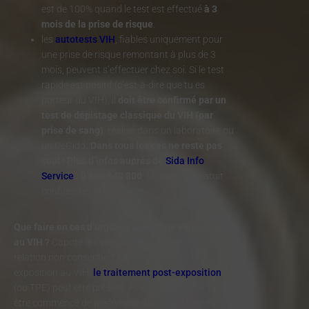
est de 100% quand le test est effectué
à 3
mois de la prise de risque
.
les
autotests VIH
, fiables uniquement pour
une prise de risque remontant à plus de 3
mois, peuvent s’effectuer chez soi. S
i le test
rapide est positif (c’est-à-dire que tu es
porteur du VIH), il
doit être confirmé par un
test de dépistage classique du VIH (par
prise de sang)
, réalisé dans un laboratoire ou
un
CeGidd
. Dans tous les cas ne reste pas
seul ! Plus d’infos auprès de
Sida Info
Service
: 0 800 840 800
, un numéro gratuit
confidentiel et anonyme.
Que faire en cas d’urgence après une exposition
au VIH ?
Capote qui craque, oubli de préservatif,
relation non consentie ? Après une potentielle
exposition au VIH,
le traitement post-exposition
(ou TPE) peut être prescrit. Pour être efficace, il doit
être commencé de préférence dans les 4 heures