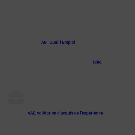
le financement d’une formation n’implique
pas nécessairement le versement d’une
rémunération.
Il existe une multitude d’aides pour financer un
tel projet :
AIF
,
Qualif Emploi
, etc.
Il y a des
conditions à remplir, des modalités à suivre, un
calendrier à tenir et des interlocuteurs variés.
Pour s’y retrouver, un point de repère :
Idéo
.
Valider ses acquis
La
VAE, validation d’acquis de l’expérience
,
permet à une personne
de demander une
validation de ses compétences (parfois une
certification) acquises lors de différentes