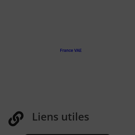
expériences.
Depuis quelques mois, le parcours d’une VAE a
grandement évolué :
seuls les salariés du secteur privé,
demandeurs d’emploi, bénévoles et
proches aidants peuvent se lancer
la plateforme
France VAE
est la porte
d’entrée pour commencer toute démarche.
Liens utiles