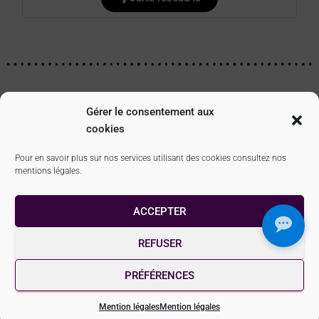
Actualisation : juillet 2024
Gérer le consentement aux
cookies
Pour en savoir plus sur nos services utilisant des cookies consultez nos
mentions légales.
MENTIONS LÉGALES
CONTACT
LE RÉSEAU IJ
ACCEPTER
QUI SOMMES-NOUS ?
ESPACE PRO
JEP
REFUSER
EN ROUTE POUR LE MONDE
PRÉFÉRENCES
Hestia | Développé par
ThemeIsle
Mention légales
Mention légales