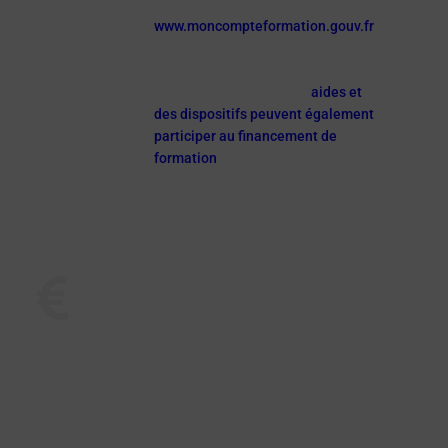
->
www.moncompteformation.gouv.fr
au delà du CPF, quand on est salarié
(du privé ou du public) ou
demandeur d’emploi, des
aides et
des dispositifs peuvent également
participer au financement de
formation
. N’hésite pas à les
solliciter !
Les aides
Avec un projet de changement de voie
professionnelle, un enjeu majeur est le
financement
. A savoir que :
le compteur CPF ne suffit pas à financer la
totalité des frais ;