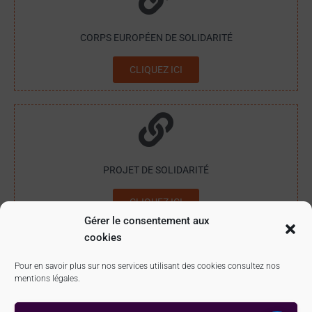
CORPS EUROPÉEN DE SOLIDARITÉ
CLIQUEZ ICI
PROJET DE SOLIDARITÉ
CLIQUEZ ICI
Gérer le consentement aux
cookies
Info Jeunes Bretagne – Novembre 2023
Pour en savoir plus sur nos services utilisant des cookies consultez nos
mentions légales.
MENTIONS LÉGALES
CONTACT
LE RÉSEAU IJ