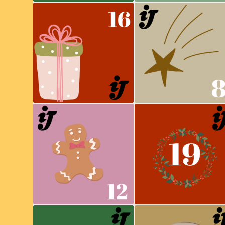
Joyeux Noël à tous les
'Zat You, Santa
enfants
Claus?
Chamberlain
Louis Armstrong, The
Commanders
#Stage
Utae ! Jingle Bell
Trouver un stage
One piece
Fairytale Of New York
Site Infojeunes