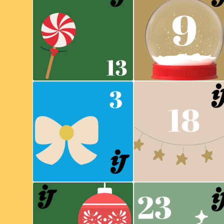
The Pogues
Last Christmas
Celebration
Wham !
Kool & The Gang
Anti-galère Santé
Mobilité
"j'ai eu un rapport sexuel à
risque..."
En Route Pour Le Monde