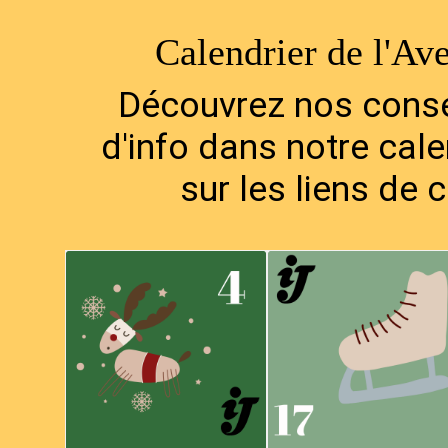
Calendrier de l'Av
Découvrez nos conse
d'info dans notre cale
sur les liens de
Happy Christmas (War
#Orientation 1
is Over)
Des outils pour s'orient
John Lennon